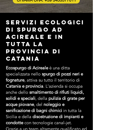
CHIAMA ORA: +39 3453577011
Servizi ecologici
di spurgo ad
Acireale e in
tutta la
provincia di
Catania
Ecospurgo di Acireale
è una ditta
specializzata nello
spurgo di pozzi neri e
fognature
, attiva su tutto il territorio di
Catania e provincia
. L’azienda si occupa
anche dello
smaltimento di rifiuti liquidi,
solidi e speciali
, della
pulizia di grate per
acque piovane
, del
noleggio e
sanificazione di bagni chimici
in tutta la
Sicilia e della
disostruzione di impianti e
condotte
con tecnologie canal‑jet.
Grazie a un team altamente qualificato ed