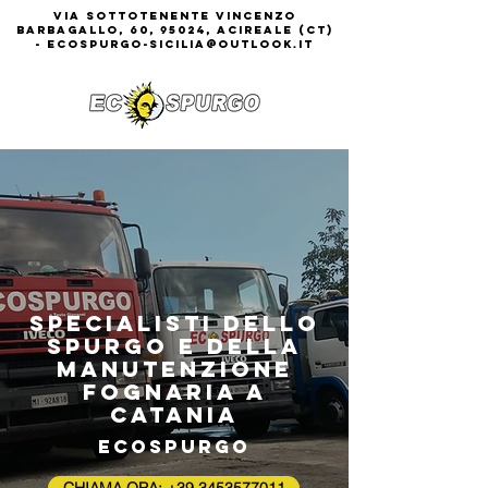
Via Sottotenente Vincenzo
Barbagallo, 60, 95024, Acireale (CT)
-
ecospurgo-sicilia@outlook.it
Specialisti dello
spurgo e della
manutenzione
fognaria a
Catania
Ecospurgo